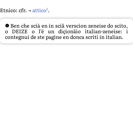
1
Etnico: cfr. →
attico
.
Ben che scià en in sciâ verscion zeneise do scito,
o DEIZE o l’é un diçionäio italian-zeneise: i
contegnui de ste pagine en donca scriti in italian.