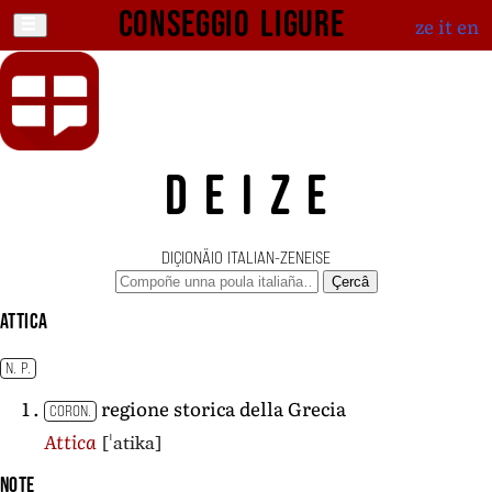
Conseggio ligure
ze
it
en
DEIZE
DIÇIONÄIO ITALIAN-ZENEISE
Çercâ
Attica
N. P.
regione storica della Grecia
CORON.
[ˈatika]
Attica
Note