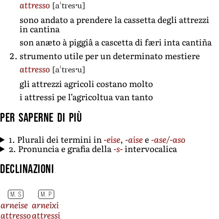
[aˈtresˑu]
attresso
sono andato a prendere la cassetta degli attrezzi
in cantina
son anæto à piggiâ a cascetta di færi inta cantiña
strumento utile per un determinato mestiere
[aˈtresˑu]
attresso
gli attrezzi agricoli costano molto
i attressi pe l’agricoltua van tanto
Per saperne di più
1. Plurali dei termini in
-eise
,
-aise
e
-ase/-aso
2. Pronuncia e grafia della
-s-
intervocalica
Declinazioni
M. S
M. P
arneise
arneixi
attresso
attressi