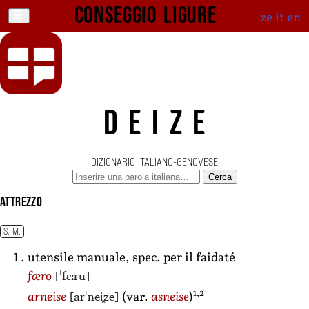
Conseggio ligure
ze
it
en
DEIZE
DIZIONARIO ITALIANO-GENOVESE
Cerca
attrezzo
S. M.
utensile manuale, spec. per il faidaté
[ˈfɛːru]
færo
1,2
[arˈnei̯ze]
arneise
(var.
asneise
)