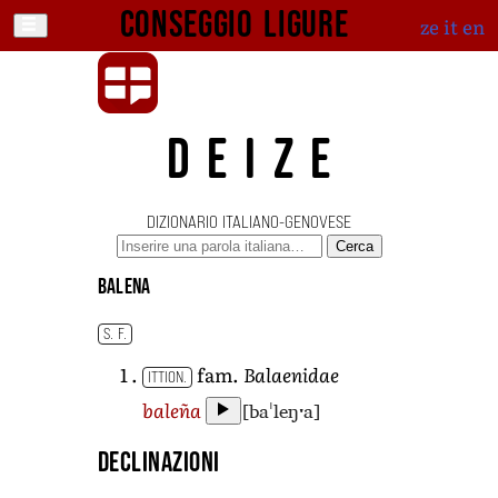
Conseggio ligure
ze
it
en
DEIZE
DIZIONARIO ITALIANO-GENOVESE
Cerca
balena
S. F.
fam.
Balaenidae
ITTION.
[baˈleŋˑa]
baleña
Declinazioni