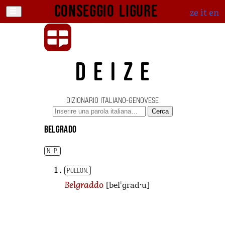
Conseggio ligure
ze
it
en
DEIZE
DIZIONARIO ITALIANO-GENOVESE
Cerca
Belgrado
N. P.
POLEON.
[belˈɡradˑu]
Belgraddo