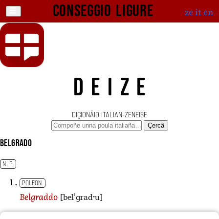
Conseggio ligure
ze
it
en
DEIZE
DIÇIONÄIO ITALIAN-ZENEISE
Çercâ
Belgrado
N. P.
POLEON.
[belˈɡradˑu]
Belgraddo