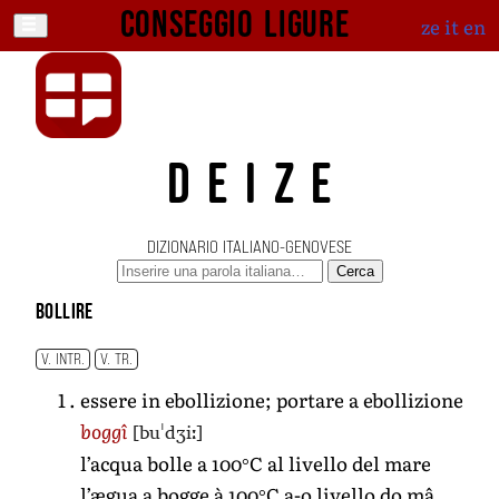
Conseggio ligure
ze
it
en
DEIZE
DIZIONARIO ITALIANO-GENOVESE
Cerca
bollire
V. INTR.
V. TR.
essere in ebollizione; portare a ebollizione
[buˈdʒiː]
boggî
l’acqua bolle a 100°C al livello del mare
l’ægua a bogge à 100°C a-o livello do mâ