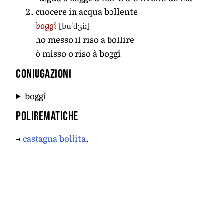
cuocere in acqua bollente
[buˈdʒiː]
boggî
ho messo il riso a bollire
ò misso o riso à boggî
Coniugazioni
boggî
Polirematiche
→
castagna bollita
.