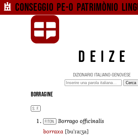
Conseggio pe-o
patrimònio ling
DEIZE
DIZIONARIO ITALIANO-GENOVESE
Cerca
borragine
S. F.
Borrago officinalis
FITON.
[buˈraːʒa]
borraxa