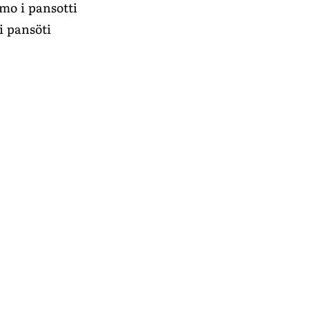
amo i pansotti
i pansöti