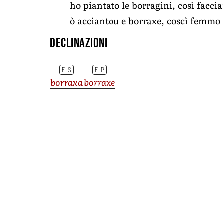
ho piantato le borragini, così facci
ò acciantou e borraxe, coscì femmo 
Declinazioni
F. S
F. P
borraxa
borraxe