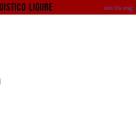
uistico
ligure
zen
ita
eng