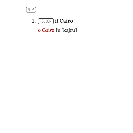
N. P.
il Cairo
POLEON.
[u ˈkajru]
o Cairo