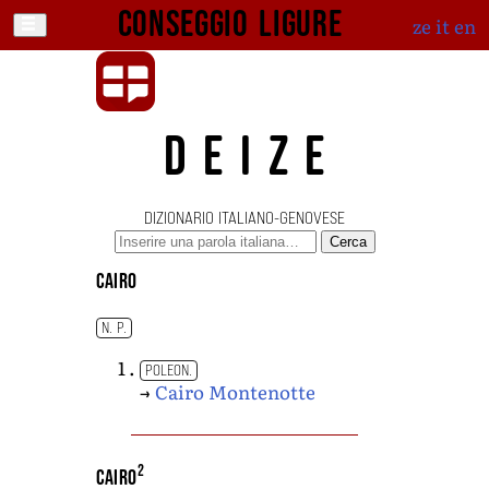
Conseggio ligure
ze
it
en
DEIZE
DIZIONARIO ITALIANO-GENOVESE
Cerca
Cairo
N. P.
POLEON.
→
Cairo Montenotte
2
Cairo