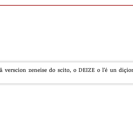
 verscion zeneise do scito, o DEIZE o l’é un diçion