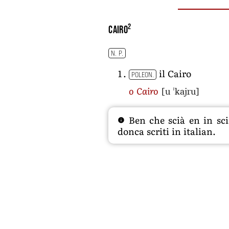
2
Cairo
N. P.
il Cairo
POLEON.
[u ˈkajru]
o Cairo
Ben che scià en in sciâ
donca scriti in italian.