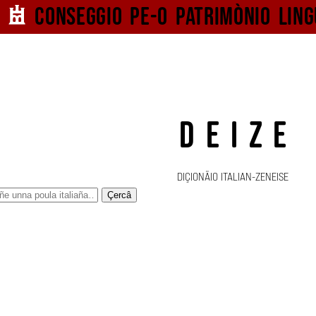
Conseggio pe-o
patrimònio ling
DEIZE
DIÇIONÄIO ITALIAN-ZENEISE
Çercâ