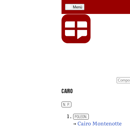
Menù
Cairo
N. P.
POLEON.
→
Cairo Montenotte