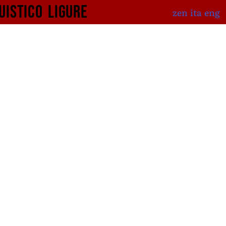
uistico
ligure
zen
ita
eng