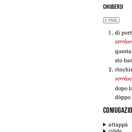
chiudersi
V. PRON.
di por
serrâse
questa
sto ba
rinchi
serrâse
dopo l
dòppo a
Coniugazio
attappâ
ciöde