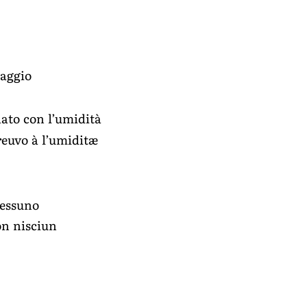
saggio
iato con l’umidità
reuvo à l’umiditæ
nessuno
on nisciun