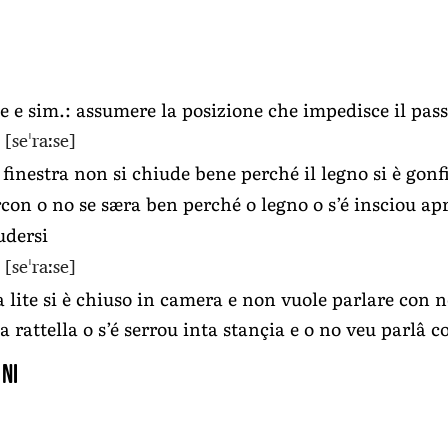
te e sim.: assumere la posizione che impedisce il pas
[seˈraːse]
 finestra non si chiude bene perché il legno si è gonf
rcon o no se særa ben perché o legno o s’é insciou ap
udersi
[seˈraːse]
a lite si è chiuso in camera e non vuole parlare con 
 rattella o s’é serrou inta stançia e o no veu parlâ c
ni