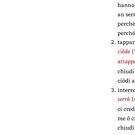
hanno 
an ser
perché
perché
tappar
[
ciöde
attapp
chiudi
ciödi 
interro
[
serrâ
ci cred
me ô c
chiudi 