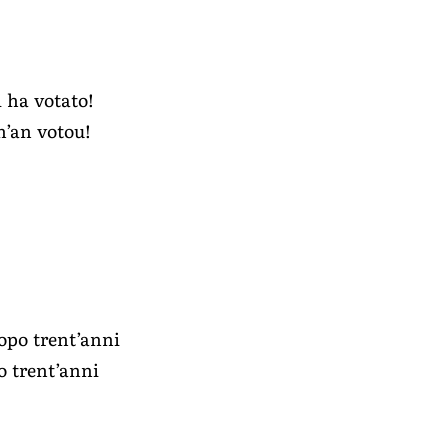
i ha votato!
h’an votou!
opo trent’anni
o trent’anni