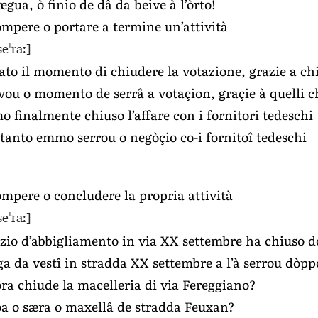
ægua, ò finio de dâ da beive à l’òrto!
ompere o portare a termine un’attività
seˈraː]
vato il momento di chiudere la votazione, grazie a ch
rivou o momento de serrâ a votaçion, graçie à quelli c
o finalmente chiuso l’affare con i fornitori tedeschi
tanto emmo serrou o negòçio co-i fornitoî tedeschi
ompere o concludere la propria attività
seˈraː]
ozio d’abbigliamento in via XX settembre ha chiuso d
ga da vestî in stradda XX settembre a l’à serrou dòpp
ora chiude la macelleria di via Fereggiano?
oa o særa o maxellâ de stradda Feuxan?