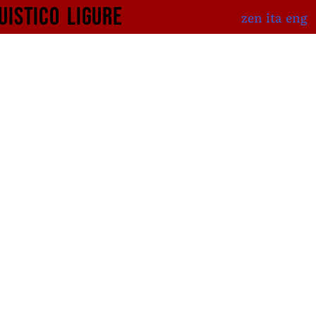
uistico
ligure
zen
ita
eng