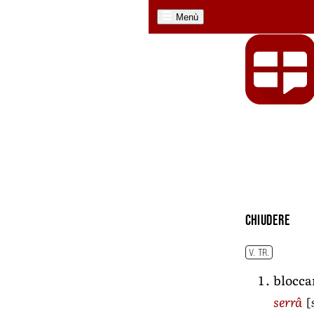
Menù
chiudere
V. TR.
blocca
[
serrâ