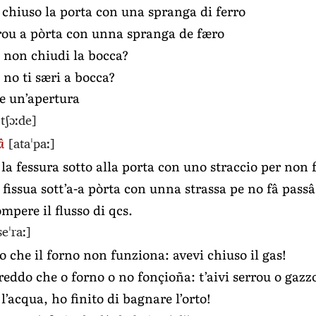
chiuso la porta con una spranga di ferro
rou a pòrta con unna spranga de færo
 non chiudi la bocca?
 no ti særi a bocca?
e un’apertura
ˈtʃɔːde]
[ataˈpaː]
â
 la fessura sotto alla porta con uno straccio per non 
a fissua sott’a-a pòrta con unna strassa pe no fâ pas
mpere il flusso di qcs.
seˈraː]
o che il forno non funziona: avevi chiuso il gas!
reddo che o forno o no fonçioña: t’aivi serrou o gazz
l’acqua, ho finito di bagnare l’orto!