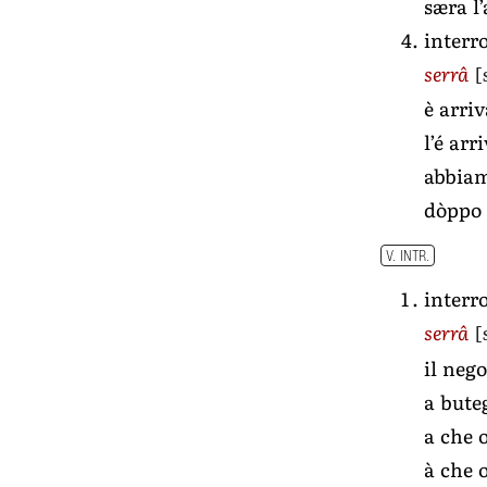
særa l’
interr
[
serrâ
è arri
l’é ar
abbiam
dòppo 
V. INTR.
interr
[
serrâ
il neg
a bute
a che 
à che 