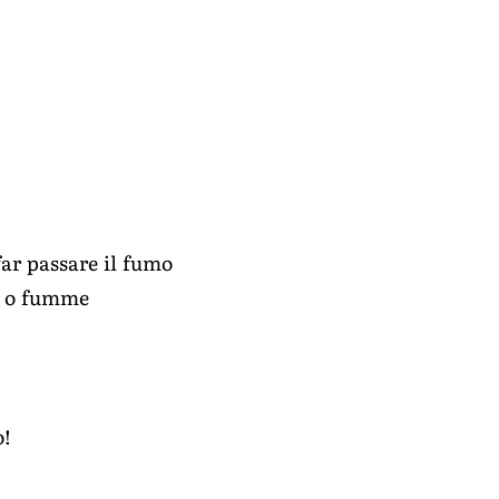
far passare il fumo
sâ o fumme
o!