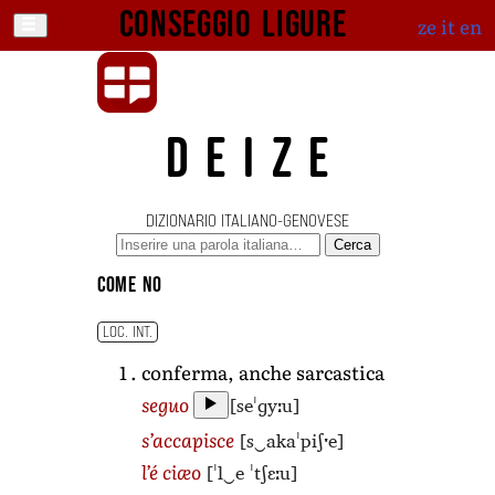
Conseggio ligure
ze
it
en
DEIZE
DIZIONARIO ITALIANO-GENOVESE
Cerca
come no
LOC. INT.
conferma, anche sarcastica
[seˈɡyːu]
seguo
[s‿akaˈpiʃˑe]
s’accapisce
[ˈl‿e ˈtʃɛːu]
l’é ciæo