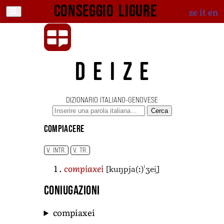
Conseggio ligure
ze
it
en
DEIZE
DIZIONARIO ITALIANO-GENOVESE
Cerca
compiacere
V. INTR.
V. TR.
[kuŋpja(ː)ˈʒei̯]
compiaxei
Coniugazioni
compiaxei