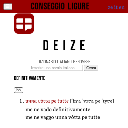
Conseggio ligure
ze
it
en
DEIZE
DIZIONARIO ITALIANO-GENOVESE
Cerca
definitivamente
AVV.
[ˈinˑa ˈvɔtˑa pe ˈtytˑe]
unna vòtta pe tutte
me ne vado definitivamente
me ne vaggo unna vòtta pe tutte