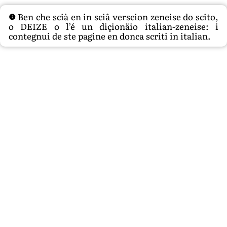
Ben che scià en in sciâ verscion zeneise do scito,
o DEIZE o l’é un diçionäio italian-zeneise: i
contegnui de ste pagine en donca scriti in italian.