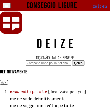
Conseggio ligure
ze
it
en
DEIZE
DIÇIONÄIO ITALIAN-ZENEISE
Çercâ
definitivamente
AVV.
[ˈinˑa ˈvɔtˑa pe ˈtytˑe]
unna vòtta pe tutte
me ne vado definitivamente
me ne vaggo unna vòtta pe tutte