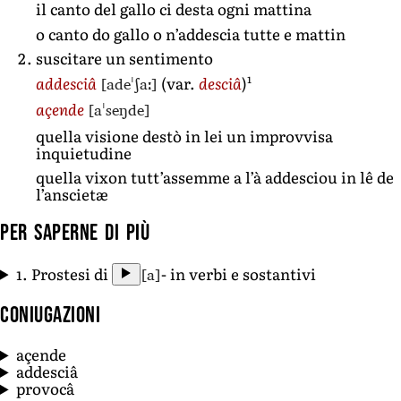
il canto del gallo ci desta ogni mattina
o canto do gallo o n’addescia tutte e mattin
suscitare un sentimento
1
[adeˈʃaː]
addesciâ
(var.
desciâ
)
[aˈseŋde]
açende
quella visione destò in lei un improvvisa
inquietudine
quella vixon tutt’assemme a l’à addesciou in lê de
l’anscietæ
Per saperne di più
[a]
1. Prostesi di
- in verbi e sostantivi
Coniugazioni
açende
addesciâ
provocâ