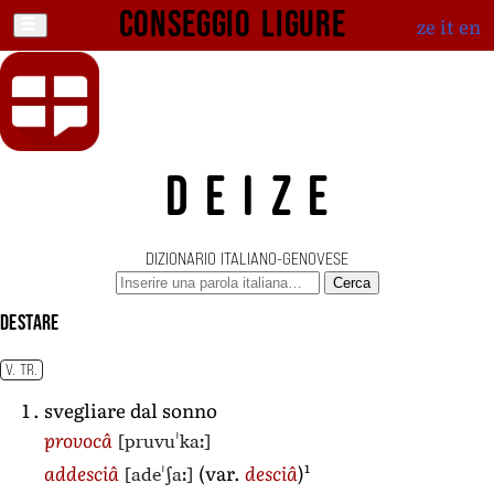
Conseggio ligure
ze
it
en
DEIZE
DIZIONARIO ITALIANO-GENOVESE
Cerca
destare
V. TR.
svegliare dal sonno
[pruvuˈkaː]
provocâ
1
[adeˈʃaː]
addesciâ
(var.
desciâ
)