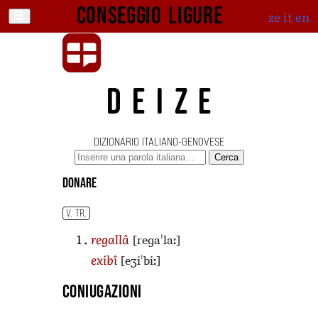
Conseggio ligure
ze
it
en
DEIZE
DIZIONARIO ITALIANO-GENOVESE
Cerca
donare
V. TR.
[reɡaˈlaː]
regallâ
[eʒiˈbiː]
exibî
Coniugazioni