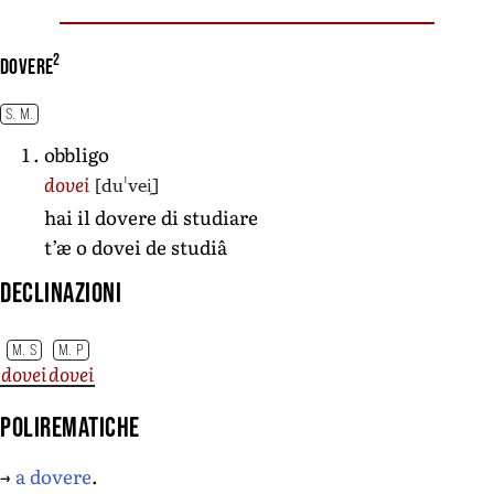
2
dovere
S. M.
obbligo
[duˈvei̯]
dovei
hai il dovere di studiare
t’æ o dovei de studiâ
Declinazioni
M. S
M. P
dovei
dovei
Polirematiche
→
a dovere
.