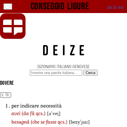
Conseggio ligure
ze
it
en
DEIZE
DIZIONARIO ITALIANO-GENOVESE
Cerca
dovere
V. TR.
per indicare necessità
[aˈvei̯]
avei
(da fâ qcs.)
[bezyˈɲaː]
besugnâ
(che se fasse qcs.)