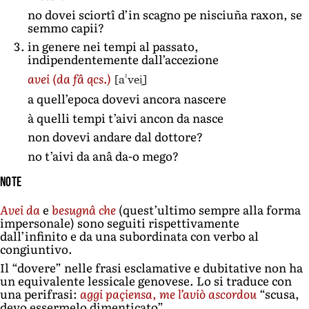
no dovei sciortî d’in scagno pe nisciuña raxon, se
semmo capii?
in genere nei tempi al passato,
indipendentemente dall’accezione
[aˈvei̯]
avei
(da fâ qcs.)
a quell’epoca dovevi ancora nascere
à quelli tempi t’aivi ancon da nasce
non dovevi andare dal dottore?
no t’aivi da anâ da-o mego?
Note
Avei da
e
besugnâ che
(quest’ultimo sempre alla forma
impersonale) sono seguiti rispettivamente
dall’infinito e da una subordinata con verbo al
congiuntivo.
Il “dovere” nelle frasi esclamative e dubitative non ha
un equivalente lessicale genovese. Lo si traduce con
una perifrasi:
aggi paçiensa, me l’aviò ascordou
“scusa,
devo essermelo dimenticato”.