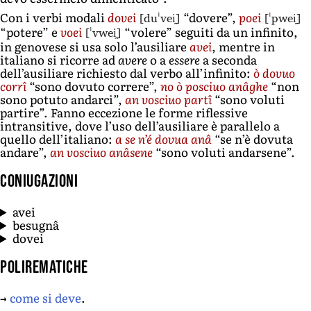
[duˈvei̯]
[ˈpwei̯]
Con i verbi modali
dovei
“dovere”,
poei
[ˈvwei̯]
“potere” e
voei
“volere” seguiti da un infinito,
in genovese si usa solo l’ausiliare
avei
, mentre in
italiano si ricorre ad
avere
o a
essere
a seconda
dell’ausiliare richiesto dal verbo all’infinito:
ò dovuo
corrî
“sono dovuto correre”,
no ò posciuo anâghe
“non
sono potuto andarci”,
an vosciuo partî
“sono voluti
partire”. Fanno eccezione le forme riflessive
intransitive, dove l’uso dell’ausiliare è parallelo a
quello dell’italiano:
a se n’é dovua anâ
“se n’è dovuta
andare”,
an vosciuo anâsene
“sono voluti andarsene”.
Coniugazioni
avei
besugnâ
dovei
Polirematiche
→
come si deve
.