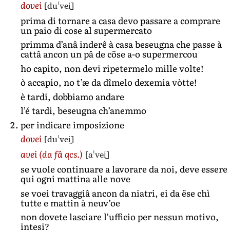
[duˈvei̯]
dovei
prima di tornare a casa devo passare a comprare
un paio di cose al supermercato
primma d’anâ inderê à casa beseugna che passe à
cattâ ancon un pâ de cöse a-o supermercou
ho capito, non devi ripetermelo mille volte!
ò accapio, no t’æ da dîmelo dexemia vòtte!
è tardi, dobbiamo andare
l’é tardi, beseugna ch’anemmo
per indicare imposizione
[duˈvei̯]
dovei
[aˈvei̯]
avei
(da fâ qcs.)
se vuole continuare a lavorare da noi, deve essere
qui ogni mattina alle nove
se voei travaggiâ ancon da niatri, ei da ëse chì
tutte e mattin à neuv’oe
non dovete lasciare l’ufficio per nessun motivo,
intesi?