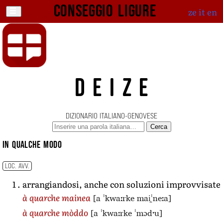
Conseggio ligure
ze
it
en
DEIZE
DIZIONARIO ITALIANO-GENOVESE
Cerca
in qualche modo
LOC. AVV.
arrangiandosi, anche con soluzioni improvvisate
[a ˈkwaːrke mai̯ˈneːa]
à quarche mainea
[a ˈkwaːrke ˈmɔdˑu]
à quarche mòddo