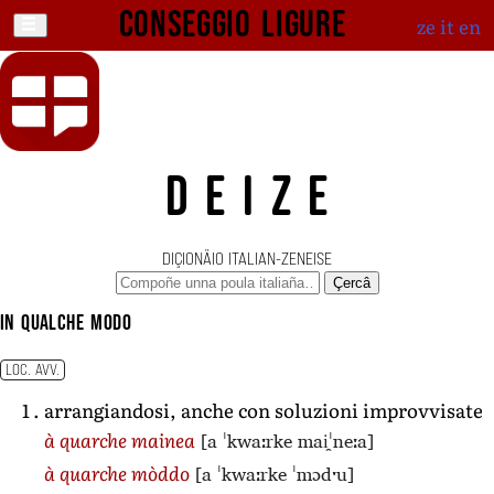
Conseggio ligure
ze
it
en
DEIZE
DIÇIONÄIO ITALIAN-ZENEISE
Çercâ
in qualche modo
LOC. AVV.
arrangiandosi, anche con soluzioni improvvisate
[a ˈkwaːrke mai̯ˈneːa]
à quarche mainea
[a ˈkwaːrke ˈmɔdˑu]
à quarche mòddo