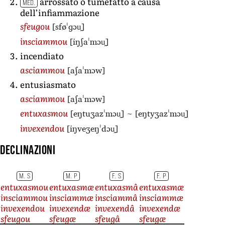
arrossato o tumefatto a causa
MED.
dell’infiammazione
[sføˈɡɔu̯]
sfeugou
[iŋʃaˈmɔu̯]
insciammou
incendiato
[aʃaˈmɔw]
asciammou
entusiasmato
[aʃaˈmɔw]
asciammou
[eŋtuʒazˈmɔu̯]
~
[eŋtyʒazˈmɔu̯]
entuxasmou
[iŋveʒeŋˈdɔu̯]
invexendou
Declinazioni
M. S
M. P
F. S
F. P
entuxasmou
entuxasmæ
entuxasmâ
entuxasmæ
insciammou
insciammæ
insciammâ
insciammæ
invexendou
invexendæ
invexendâ
invexendæ
sfeugou
sfeugæ
sfeugâ
sfeugæ