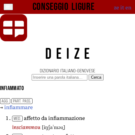
Conseggio ligure
ze
it
en
DEIZE
DIZIONARIO ITALIANO-GENOVESE
Cerca
infiammato
AGG.
PART. PASS.
→
infiammare
affetto da infiammazione
MED.
[iŋʃaˈmɔu̯]
insciammou