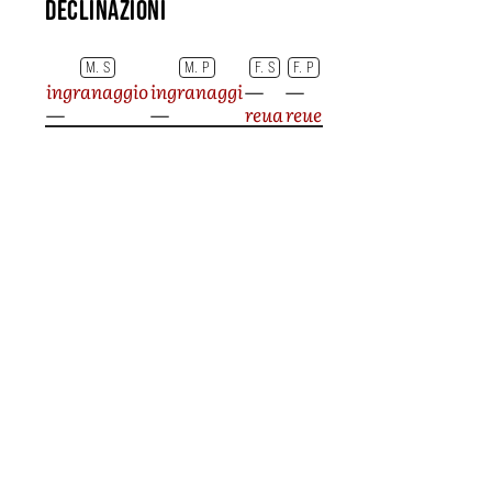
Declinazioni
M. S
M. P
F. S
F. P
ingranaggio
ingranaggi
—
—
—
—
reua
reue