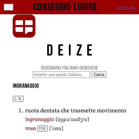
Conseggio ligure
ze
it
en
DEIZE
DIZIONARIO ITALIANO-GENOVESE
Cerca
ingranaggio
S. M.
ruota dentata che trasmette movimento
[iŋɡraˈnadʒˑu]
ingranaggio
[ˈrøːa]
reua
FEM.