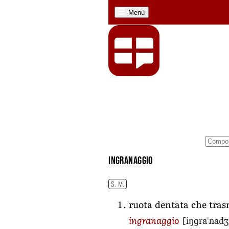
Menù
ingranaggio
S. M.
ruota dentata che tra
[iŋɡraˈnadʒ
ingranaggio