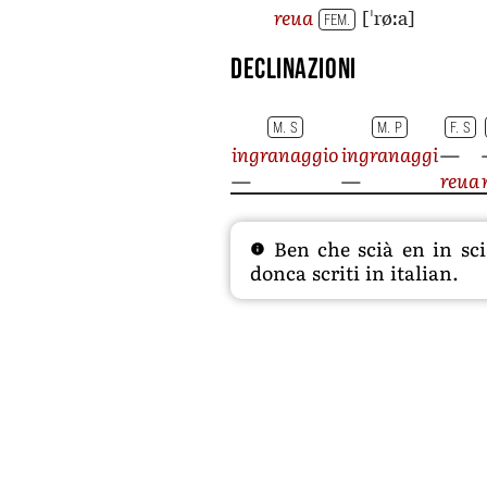
[ˈrøːa]
reua
FEM.
Declinazioni
M. S
M. P
F. S
ingranaggio
ingranaggi
—
—
—
reua
Ben che scià en in sciâ
donca scriti in italian.