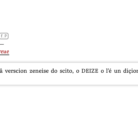
F. P
—
reue
 verscion zeneise do scito, o DEIZE o l’é un diçion