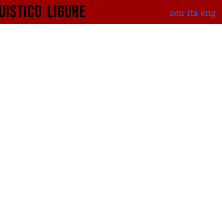
uistico
ligure
zen
ita
eng