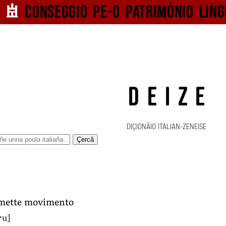
Conseggio pe-o
patrimònio ling
DEIZE
DIÇIONÄIO ITALIAN-ZENEISE
Çercâ
smette movimento
ˑu]