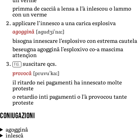
primma de cacciâ a lensa a l’à inlescou o lammo
con un verme
applicare l’innesco a una carica esplosiva
[aɡudʒiˈnaː]
agogginâ
bisogna innescare l’esplosivo con estrema cautela
beseugna agogginâ l’esploxivo co-a mascima
attençion
suscitare qcs.
FIG.
[pruvuˈkaː]
provocâ
il ritardo nei pagamenti ha innescato molte
proteste
o retardio inti pagamenti o l’à provocou tante
proteste
Coniugazioni
agogginâ
inlescâ