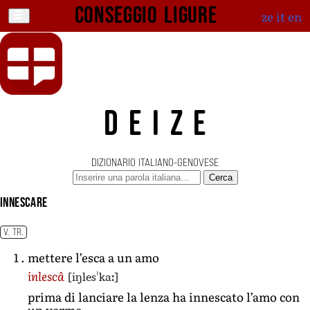
Conseggio ligure
ze
it
en
DEIZE
DIZIONARIO ITALIANO-GENOVESE
Cerca
innescare
V. TR.
mettere l’esca a un amo
[iŋlesˈkaː]
inlescâ
prima di lanciare la lenza ha innescato l’amo con
un verme