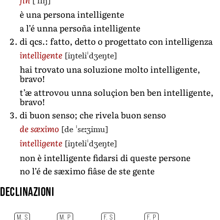
[ˈfiŋ]
è una persona intelligente
a l’é unna persoña intelligente
di qcs.: fatto, detto o progettato con intelligenza
[iŋteliˈdʒeŋte]
intelligente
hai trovato una soluzione molto intelligente,
bravo!
t’æ attrovou unna soluçion ben ben intelligente,
bravo!
di buon senso; che rivela buon senso
[de ˈsɛːʒimu]
de sæximo
[iŋteliˈdʒeŋte]
intelligente
non è intelligente fidarsi di queste persone
no l’é de sæximo fiâse de ste gente
Declinazioni
M. S
M. P
F. S
F. P