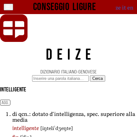
Conseggio ligure
ze
it
en
DEIZE
DIZIONARIO ITALIANO-GENOVESE
Cerca
intelligente
AGG.
di qcn.: dotato d’intelligenza, spec. superiore alla
media
[iŋteliˈdʒeŋte]
intelligente
fin