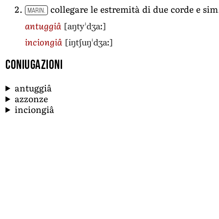
collegare le estremità di due corde e s
MARIN.
[aŋtyˈdʒaː]
antuggiâ
[iŋtʃuŋˈdʒaː]
inciongiâ
Coniugazioni
antuggiâ
azzonze
inciongiâ