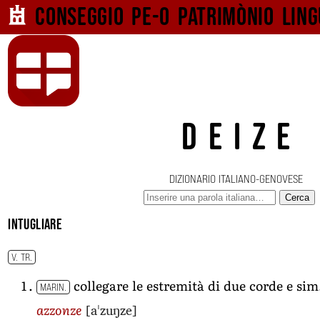
Conseggio pe-o
patrimònio ling
DEIZE
DIZIONARIO ITALIANO-GENOVESE
Cerca
intugliare
V. TR.
collegare le estremità di due corde e si
MARIN.
[aˈzuŋze]
azzonze