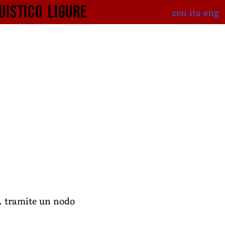
uistico
ligure
zen
ita
eng
m. tramite un nodo