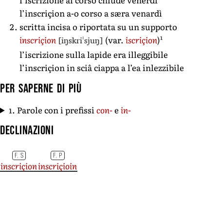
l’inscriçion a-o corso a særa venardì
scritta incisa o riportata su un supporto
1
[iŋskriˈsjuŋ]
inscriçion
(var.
iscriçion
)
l’iscrizione sulla lapide era illeggibile
l’inscriçion in sciâ ciappa a l’ea inlezzibile
Per saperne di più
1. Parole con i prefissi
con-
e
in-
Declinazioni
F. S
F. P
inscriçion
inscriçioin