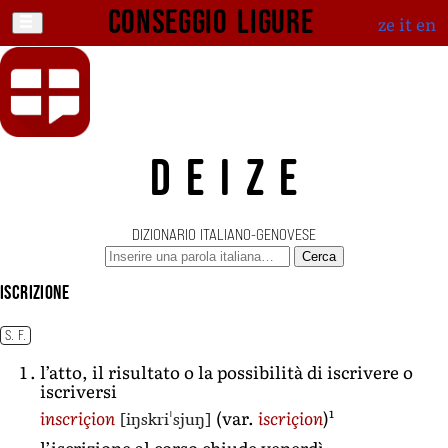
Conseggio ligure
ze
it
en
DEIZE
DIZIONARIO ITALIANO-GENOVESE
Cerca
iscrizione
S. F.
l’atto, il risultato o la possibilità di iscrivere o
iscriversi
1
[iŋskriˈsjuŋ]
inscriçion
(var.
iscriçion
)
l’iscrizione al corso chiude venerdì