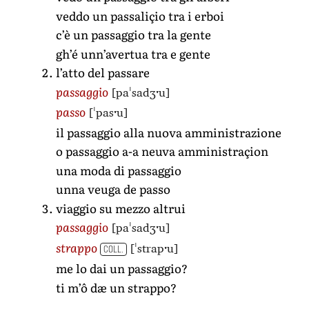
veddo un passaliçio tra i erboi
c’è un passaggio tra la gente
gh’é unn’avertua tra e gente
l’atto del passare
[paˈsadʒˑu]
passaggio
[ˈpasˑu]
passo
il passaggio alla nuova amministrazione
o passaggio a-a neuva amministraçion
una moda di passaggio
unna veuga de passo
viaggio su mezzo altrui
[paˈsadʒˑu]
passaggio
[ˈstrapˑu]
strappo
COLL.
me lo dai un passaggio?
ti m’ô dæ un strappo?