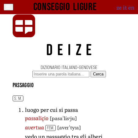
Conseggio ligure
ze
it
en
DEIZE
DIZIONARIO ITALIANO-GENOVESE
Cerca
passaggio
S. M.
luogo per cui si passa
[pasaˈlisˑju]
passaliçio
[avɛrˈtyːa]
avertua
FEM.
vedo un passaggio tra gli alberi