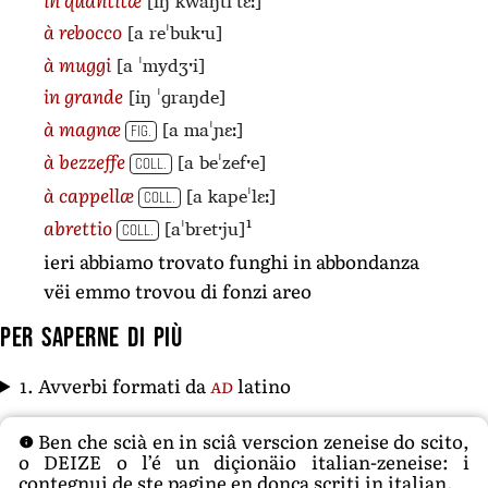
[iŋ kwaŋtiˈtɛː]
[a reˈbukˑu]
à rebocco
[a ˈmydʒˑi]
à muggi
[iŋ ˈɡraŋde]
in grande
[a maˈɲɛː]
à magnæ
FIG.
[a beˈzefˑe]
à bezzeffe
COLL.
[a kapeˈlɛː]
à cappellæ
COLL.
1
[aˈbretˑju]
abrettio
COLL.
ieri abbiamo trovato funghi in abbondanza
vëi emmo trovou di fonzi areo
Per saperne di più
1. Avverbi formati da
ad
latino
Ben che scià en in sciâ verscion zeneise do scito,
o DEIZE o l’é un diçionäio italian-zeneise: i
contegnui de ste pagine en donca scriti in italian.