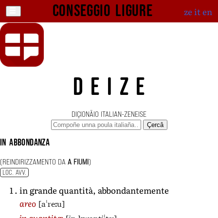
Conseggio ligure
ze
it
en
DEIZE
DIÇIONÄIO ITALIAN-ZENEISE
Çercâ
in abbondanza
(REINDIRIZZAMENTO DA
A FIUMI
)
LOC. AVV.
in grande quantità, abbondantemente
[aˈreːu]
areo
in quantitæ