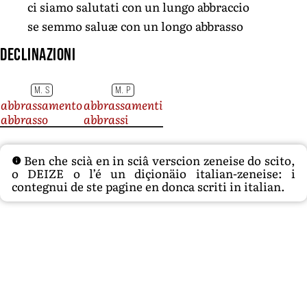
ci siamo salutati con un lungo abbraccio
se semmo saluæ con un longo abbrasso
Declinazioni
M. S
M. P
abbrassamento
abbrassamenti
abbrasso
abbrassi
Ben che scià en in sciâ verscion zeneise do scito,
o DEIZE o l’é un diçionäio italian-zeneise: i
contegnui de ste pagine en donca scriti in italian.