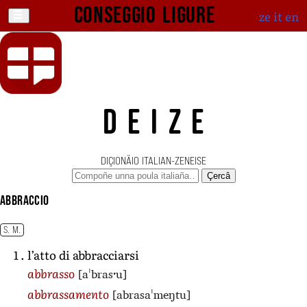
Conseggio ligure
ze
it
en
DEIZE
DIÇIONÄIO ITALIAN-ZENEISE
Çercâ
abbraccio
S. M.
l’atto di abbracciarsi
[aˈbrasˑu]
abbrasso
[abrasaˈmeŋtu]
abbrassamento