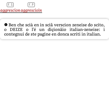
F. S
F. P
aggrescion
aggrescioin
Ben che scià en in sciâ verscion zeneise do scito,
o DEIZE o l’é un diçionäio italian-zeneise: i
contegnui de ste pagine en donca scriti in italian.