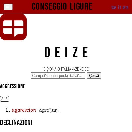
Conseggio ligure
ze
it
en
DEIZE
DIÇIONÄIO ITALIAN-ZENEISE
Çercâ
aggressione
S. F.
[aɡreˈʃuŋ]
aggrescion
Declinazioni