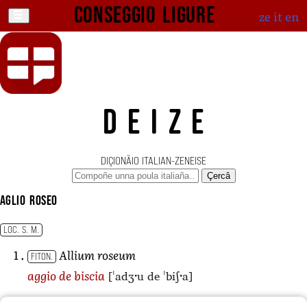
Conseggio ligure
ze
it
en
DEIZE
DIÇIONÄIO ITALIAN-ZENEISE
Çercâ
aglio roseo
LOC. S. M.
Allium roseum
FITON.
[ˈadʒˑu de ˈbiʃˑa]
aggio de biscia