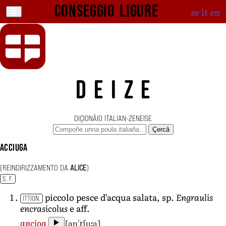
Conseggio ligure
ze
it
en
DEIZE
DIÇIONÄIO ITALIAN-ZENEISE
Çercâ
acciuga
(REINDIRIZZAMENTO DA
ALICE
)
S. F.
piccolo pesce d’acqua salata, sp.
Engraulis
ITTION.
encrasicolus
e aff.
[aŋˈtʃuːa]
ancioa