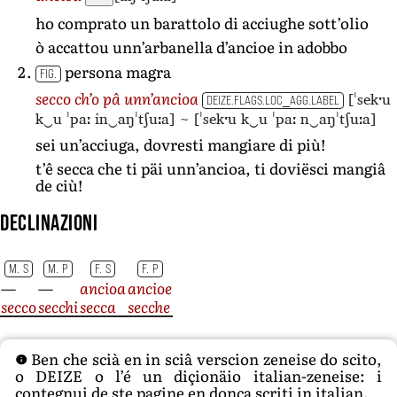
ho comprato un barattolo di acciughe sott’olio
ò accattou unn’arbanella d’ancioe in adobbo
persona magra
FIG.
[ˈsekˑu
secco ch’o pâ unn’ancioa
DEIZE.FLAGS.LOC_AGG.LABEL
k‿u ˈpaː in‿aŋˈtʃuːa]
~
[ˈsekˑu k‿u ˈpaː n‿aŋˈtʃuːa]
sei un’acciuga, dovresti mangiare di più!
t’ê secca che ti päi unn’ancioa, ti doviësci mangiâ
de ciù!
Declinazioni
M. S
M. P
F. S
F. P
—
—
ancioa
ancioe
secco
secchi
secca
secche
Ben che scià en in sciâ verscion zeneise do scito,
o DEIZE o l’é un diçionäio italian-zeneise: i
contegnui de ste pagine en donca scriti in italian.