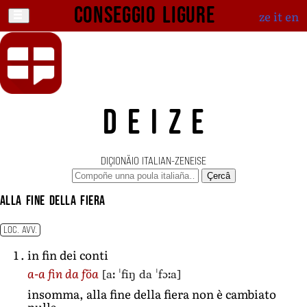
Conseggio ligure
ze
it
en
DEIZE
DIÇIONÄIO ITALIAN-ZENEISE
Çercâ
alla fine della fiera
LOC. AVV.
in fin dei conti
[aː ˈfiŋ da ˈfɔːa]
a-a fin da föa
insomma, alla fine della fiera non è cambiato
nulla