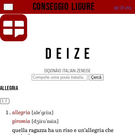
Conseggio ligure
ze
it
en
DEIZE
DIÇIONÄIO ITALIAN-ZENEISE
Çercâ
allegria
S. F.
[aleˈɡriːa]
allegria
[dʒiruˈmiːa]
giromia
quella ragazza ha un riso e un’allegria che