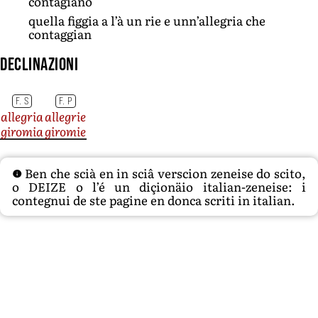
contagiano
quella figgia a l’à un rie e unn’allegria che
contaggian
Declinazioni
F. S
F. P
allegria
allegrie
giromia
giromie
Ben che scià en in sciâ verscion zeneise do scito,
o DEIZE o l’é un diçionäio italian-zeneise: i
contegnui de ste pagine en donca scriti in italian.