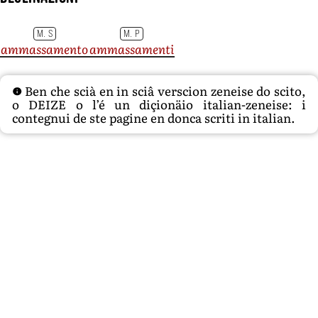
M. S
M. P
ammassamento
ammassamenti
Ben che scià en in sciâ verscion zeneise do scito,
o DEIZE o l’é un diçionäio italian-zeneise: i
contegnui de ste pagine en donca scriti in italian.