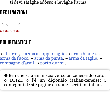
ti devi sätâghe adòsso e levâghe l’arma
Declinazioni
F. S
F. P
arma
arme
Polirematiche
→
all’armi
, →
arma a doppio taglio
, →
arma bianca
, →
arma da fuoco
, →
arma da punta
, →
arma da taglio
, →
compagno d’armi
, →
porto d’armi
.
Ben che scià en in sciâ verscion zeneise do scito,
o DEIZE o l’é un diçionäio italian-zeneise: i
contegnui de ste pagine en donca scriti in italian.