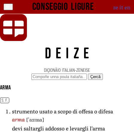
Conseggio ligure
ze
it
en
DEIZE
DIÇIONÄIO ITALIAN-ZENEISE
Çercâ
arma
S. F.
strumento usato a scopo di offesa o difesa
[ˈaːrma]
arma
devi saltargli addosso e levargli l’arma