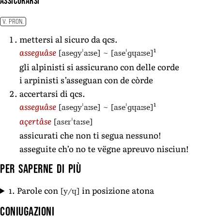
assicurarsi
V. PRON.
mettersi al sicuro da qcs.
1
[aseɡyˈaːse]
~
[aseˈɡɥaːse]
asseguâse
gli alpinisti si assicurano con delle corde
i arpinisti s’asseguan con de còrde
accertarsi di qcs.
1
[aseɡyˈaːse]
~
[aseˈɡɥaːse]
asseguâse
[asɛrˈtaːse]
açertâse
assicurati che non ti segua nessuno!
asseguite ch’o no te vëgne apreuvo nisciun!
Per saperne di più
[y/ɥ]
1. Parole con
in posizione atona
Coniugazioni