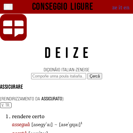
Conseggio ligure
ze
it
en
DEIZE
DIÇIONÄIO ITALIAN-ZENEISE
Çercâ
assicurare
(REINDIRIZZAMENTO DA
ASSICURATO
)
V. TR.
rendere certo
1
[aseɡyˈaː]
~
[aseˈɡɥaː]
asseguâ
açertâ