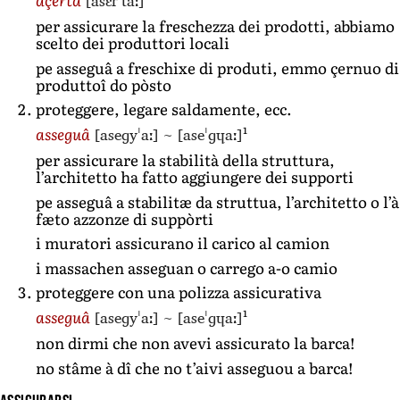
[asɛrˈtaː]
per assicurare la freschezza dei prodotti, abbiamo
scelto dei produttori locali
pe asseguâ a freschixe di produti, emmo çernuo di
produttoî do pòsto
proteggere, legare saldamente, ecc.
1
[aseɡyˈaː]
~
[aseˈɡɥaː]
asseguâ
per assicurare la stabilità della struttura,
l’architetto ha fatto aggiungere dei supporti
pe asseguâ a stabilitæ da struttua, l’architetto o l’à
fæto azzonze di suppòrti
i muratori assicurano il carico al camion
i massachen asseguan o carrego a-o camio
proteggere con una polizza assicurativa
1
[aseɡyˈaː]
~
[aseˈɡɥaː]
asseguâ
non dirmi che non avevi assicurato la barca!
no stâme à dî che no t’aivi asseguou a barca!