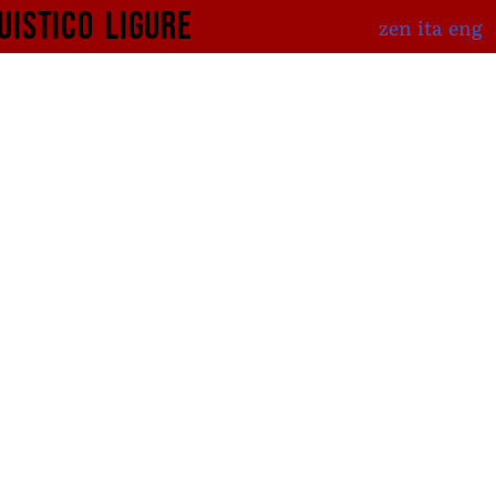
uistico
ligure
zen
ita
eng