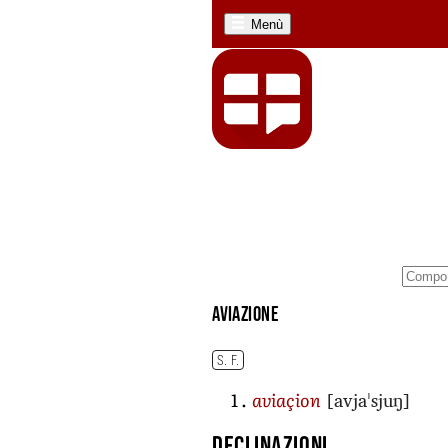
Menù
aviazione
S. F.
[avjaˈsjuŋ]
aviaçion
Declinazioni