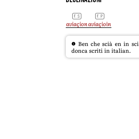
F. S
F. P
aviaçion
aviaçioin
Ben che scià en in sciâ
donca scriti in italian.