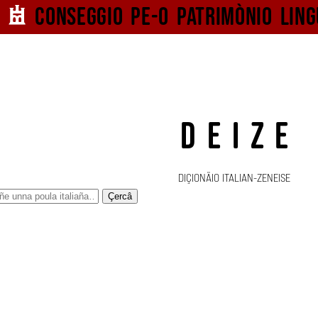
Conseggio pe-o
patrimònio ling
DEIZE
DIÇIONÄIO ITALIAN-ZENEISE
Çercâ