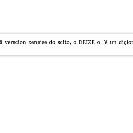
 verscion zeneise do scito, o DEIZE o l’é un diçion