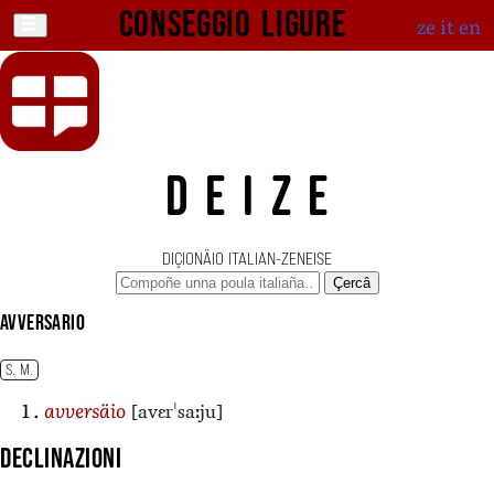
Conseggio ligure
ze
it
en
DEIZE
DIÇIONÄIO ITALIAN-ZENEISE
Çercâ
avversario
S. M.
[avɛrˈsaːju]
avversäio
Declinazioni