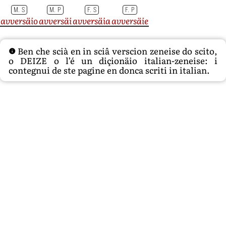
M. S
M. P
F. S
F. P
avversäio
avversäi
avversäia
avversäie
Ben che scià en in sciâ verscion zeneise do scito,
o DEIZE o l’é un diçionäio italian-zeneise: i
contegnui de ste pagine en donca scriti in italian.