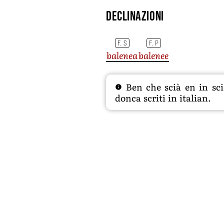
Declinazioni
F. S
F. P
balenea
balenee
Ben che scià en in sciâ
donca scriti in italian.