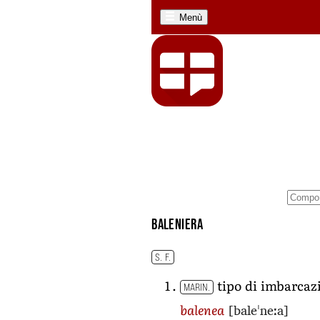
Menù
baleniera
S. F.
tipo di imbarcaz
MARIN.
[baleˈneːa]
balenea