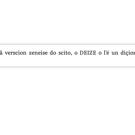
 verscion zeneise do scito, o DEIZE o l’é un diçion