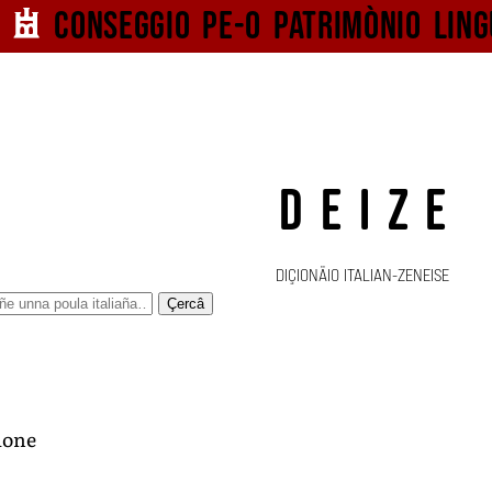
Conseggio pe-o
patrimònio ling
DEIZE
DIÇIONÄIO ITALIAN-ZENEISE
Çercâ
ione