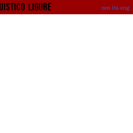
uistico
ligure
zen
ita
eng