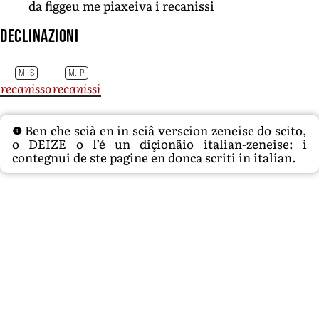
da figgeu me piaxeiva i recanissi
Declinazioni
M. S
M. P
recanisso
recanissi
Ben che scià en in sciâ verscion zeneise do scito,
o DEIZE o l’é un diçionäio italian-zeneise: i
contegnui de ste pagine en donca scriti in italian.