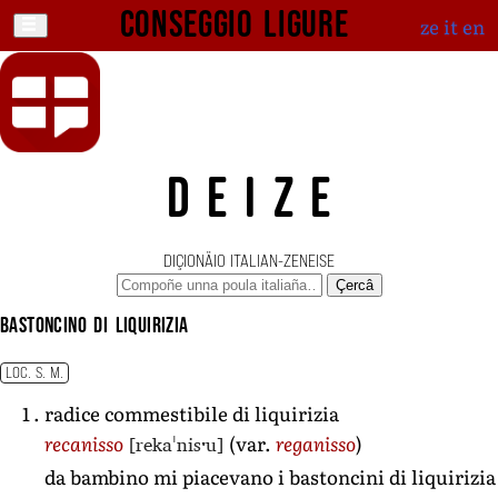
Conseggio ligure
ze
it
en
DEIZE
DIÇIONÄIO ITALIAN-ZENEISE
Çercâ
bastoncino di liquirizia
LOC. S. M.
radice commestibile di liquirizia
[rekaˈnisˑu]
recanisso
(var.
reganisso
)
da bambino mi piacevano i bastoncini di liquirizia