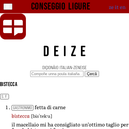
Conseggio ligure
ze
it
en
DEIZE
DIÇIONÄIO ITALIAN-ZENEISE
Çercâ
bistecca
S. F.
fetta di carne
GASTRONIMO
[bisˈtekˑa]
bistecca
il macellaio mi ha consigliato un’ottimo taglio per