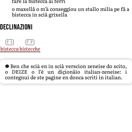
fare la bistecca ai ferri
o maxellâ o m’à conseggiou un stallo milia pe fâ a
bistecca in sciâ grixella
Declinazioni
F. S
F. P
bistecca
bistecche
Ben che scià en in sciâ verscion zeneise do scito,
o DEIZE o l’é un diçionäio italian-zeneise: i
contegnui de ste pagine en donca scriti in italian.