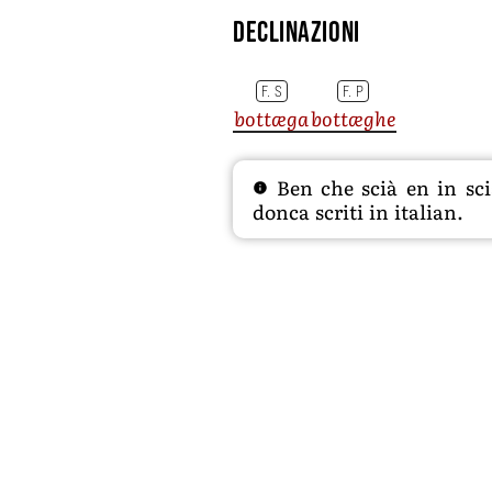
Declinazioni
F. S
F. P
bottæga
bottæghe
Ben che scià en in sciâ
donca scriti in italian.