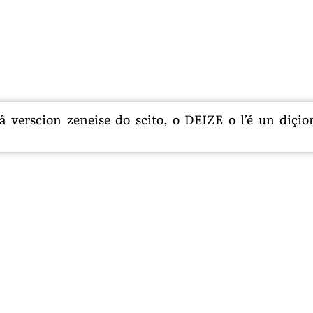
 verscion zeneise do scito, o DEIZE o l’é un diçion