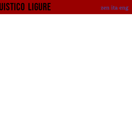
uistico
ligure
zen
ita
eng