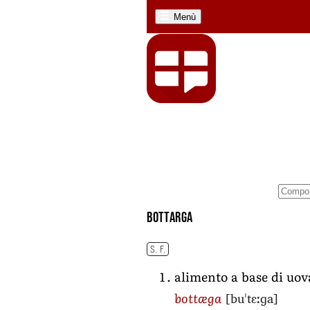
Menù
bottarga
S. F.
alimento a base di uov
[buˈtɛːɡa]
bottæga