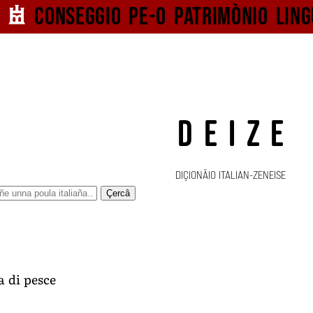
Conseggio pe-o
patrimònio ling
DEIZE
DIÇIONÄIO ITALIAN-ZENEISE
Çercâ
a di pesce