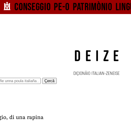
Conseggio pe-o
patrimònio ling
DEIZE
DIÇIONÄIO ITALIAN-ZENEISE
Çercâ
gio, di una rapina