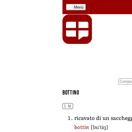
Menù
bottino
S. M.
ricavato di un saccheg
[buˈtiŋ]
bottin