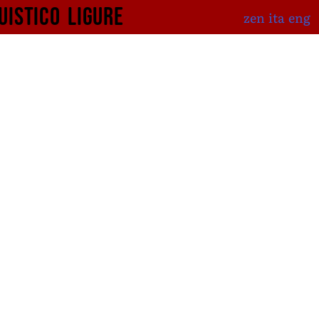
uistico
ligure
zen
ita
eng