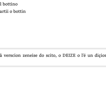
il bottino
artii o bottin
 verscion zeneise do scito, o DEIZE o l’é un diçion