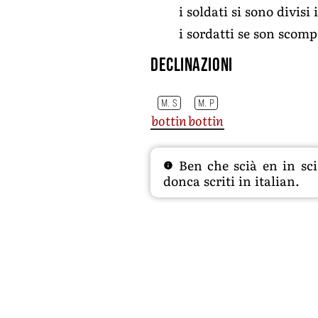
i soldati si sono divisi 
i sordatti se son scomp
Declinazioni
M. S
M. P
bottin
bottin
Ben che scià en in sciâ
donca scriti in italian.