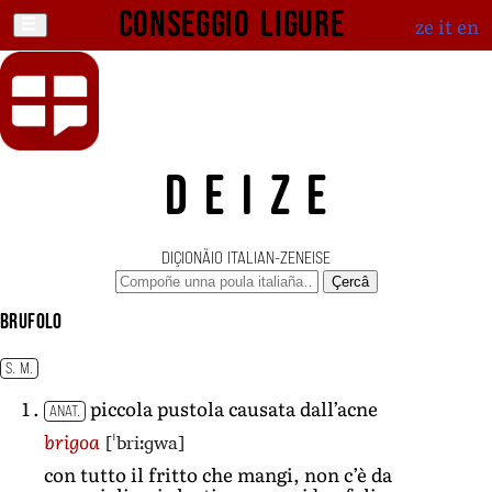
Conseggio ligure
ze
it
en
DEIZE
DIÇIONÄIO ITALIAN-ZENEISE
Çercâ
brufolo
S. M.
piccola pustola causata dall’acne
ANAT.
[ˈbriːɡwa]
brigoa
con tutto il fritto che mangi, non c’è da