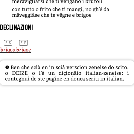
meravigliarsi che ti vengano i brufoli
con tutto o frito che ti mangi, no gh’é da
mäveggiâse che te vëgne e brigoe
Declinazioni
F. S
F. P
brigoa
brigoe
Ben che scià en in sciâ verscion zeneise do scito,
o DEIZE o l’é un diçionäio italian-zeneise: i
contegnui de ste pagine en donca scriti in italian.