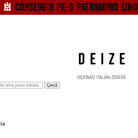
Conseggio pe-o
patrimònio ling
DEIZE
DIÇIONÄIO ITALIAN-ZENEISE
Çercâ
na