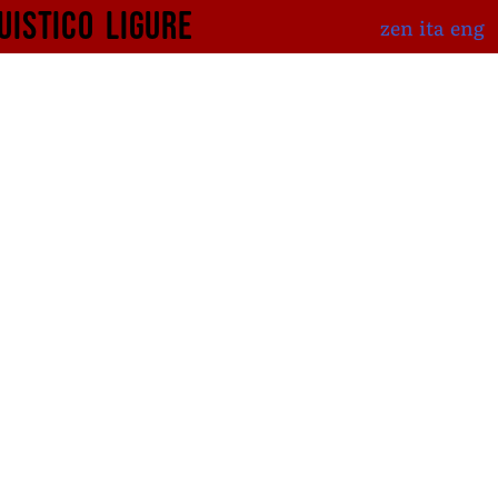
uistico
ligure
zen
ita
eng