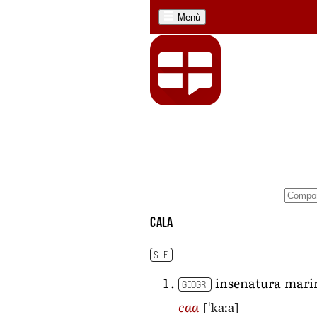
Menù
cala
S. F.
insenatura mari
GEOGR.
[ˈkaːa]
caa