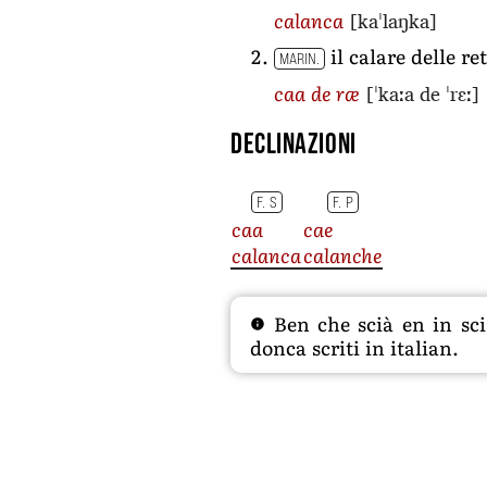
[kaˈlaŋka]
calanca
il calare delle ret
MARIN.
[ˈkaːa de ˈrɛː]
caa de ræ
Declinazioni
F. S
F. P
caa
cae
calanca
calanche
Ben che scià en in sciâ
donca scriti in italian.