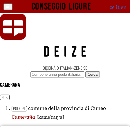
Conseggio ligure
ze
it
en
DEIZE
DIÇIONÄIO ITALIAN-ZENEISE
Çercâ
Camerana
N. P.
comune della provincia di Cuneo
POLEON.
[kameˈraŋˑa]
Cameraña