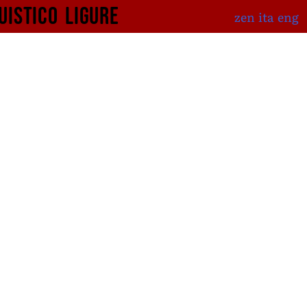
uistico
ligure
zen
ita
eng