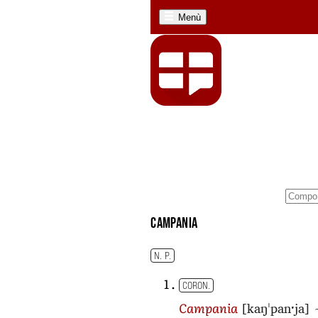
Menù
Campania
N. P.
CORON.
[kaŋˈpanˑja]
Campania