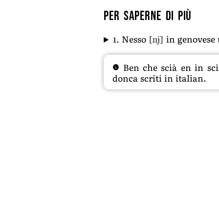
Per saperne di più
[nj]
1. Nesso
in genovese
Ben che scià en in sciâ
donca scriti in italian.