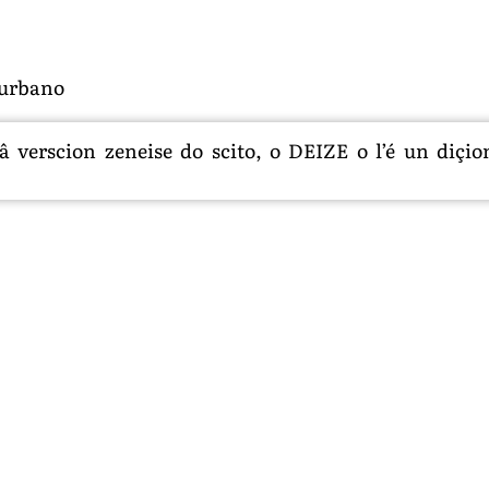
 urbano
 verscion zeneise do scito, o DEIZE o l’é un diçion