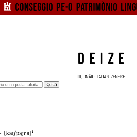
Conseggio pe-o
patrimònio ling
DEIZE
DIÇIONÄIO ITALIAN-ZENEISE
Çercâ
~
[kaŋˈpaɲˑa]
1