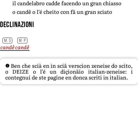
il candelabro cadde facendo un gran chiasso
o candê o l’é cheito con fâ un gran sciato
Declinazioni
M. S
M. P
candê
candê
Ben che scià en in sciâ verscion zeneise do scito,
o DEIZE o l’é un diçionäio italian-zeneise: i
contegnui de ste pagine en donca scriti in italian.