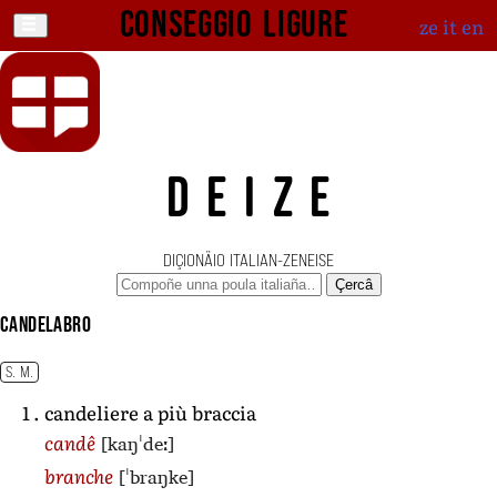
Conseggio ligure
ze
it
en
DEIZE
DIÇIONÄIO ITALIAN-ZENEISE
Çercâ
candelabro
S. M.
candeliere a più braccia
[kaŋˈdeː]
candê
[ˈbraŋke]
branche