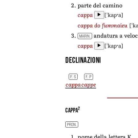
parte del camino
[ˈkapˑa]
cappa
[ˈk
cappa do fummaieu
andatura a velo
MARIN.
[ˈkapˑa]
cappa
Declinazioni
F. S
F. P
cappa
cappe
2
cappa
PRON.
nome della lettera K