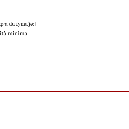
apˑa du fymaˈjøː]
cità minima