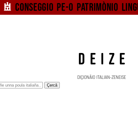
Conseggio pe-o
patrimònio ling
DEIZE
DIÇIONÄIO ITALIAN-ZENEISE
Çercâ