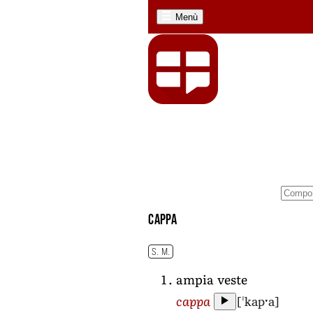
Menù
cappa
S. M.
ampia veste
[ˈkapˑa]
cappa