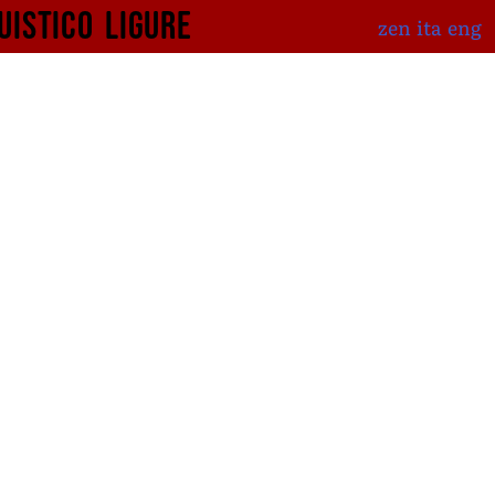
uistico
ligure
zen
ita
eng